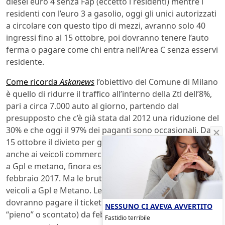
diesel euro 4 senza Fap (eccetto i residenti) mentre i
residenti con l’euro 3 a gasolio, oggi gli unici autorizzati
a circolare con questo tipo di mezzi, avranno solo 40
ingressi fino al 15 ottobre, poi dovranno tenere l’auto
ferma o pagare come chi entra nell’Area C senza esservi
residente.
Come ricorda
Askanews
l’obiettivo del Comune di Milano
è quello di ridurre il traffico all’interno della Ztl dell’8%,
pari a circa 7.000 auto al giorno, partendo dal
presupposto che c’è già stata dal 2012 una riduzione del
30% e che oggi il 97% dei paganti sono occasionali. Da
15 ottobre il divieto per gli euro 4 senza Fap sarà esteso
anche ai veicoli commerciali, mentre i veicoli alimentati
a Gpl e metano, finora esentati, pagheranno già da
febbraio 2017. Ma le brutte notizie sono anche per i
veicoli a Gpl e Metano. Le automobili che vanno a gas
dovranno pagare il ticket d’ingresso (non si sa se
NESSUNO CI AVEVA AVVERTITO
“pieno” o scontato) da febbraio 2017, mentre finora
Fastidio terribile