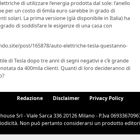
lettriche di utilizzare l’energia prodotta dal sole: l’anello
he per un costo di 6mila euro sarebbe in grado di
ti solari. La prima versione (già disponibile in Italia) ha
 grado di soddisfare le esigenze di una casa con
lndo.site/post/165878/auto-elettriche-tesla-questanno-
tile di Tesla dopo tre anni di segni negativi e c’è grande
enotata da 400mila clienti. Quanti di loro decideranno di
o?
Redazione
Disclaimer
Privacy Policy
ouse Srl - Viale Sarca 336 20126 Milano - P.Iva 06933670967
dicità. Non può pertanto considerarsi un prodotto editorial