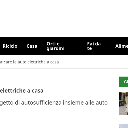
Orti e
Fai da
Riciclo
Casa
Alim
giardini
te
aricare le auto elettriche a casa
A
 elettriche a casa
getto di autosufficienza insieme alle auto