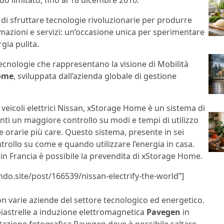
odo limitato, fino al 18 dicembre 2016.
à di sfruttare tecnologie rivoluzionarie per produrre
azioni e servizi: un’occasione unica per sperimentare
rgia pulita.
 tecnologie che rappresentano la visione di Mobilità
ome
, sviluppata dall’azienda globale di gestione
 veicoli elettrici Nissan, xStorage Home è un sistema di
enti un maggiore controllo su modi e tempi di utilizzo
ce orarie più care. Questo sistema, presente in sei
rollo su come e quando utilizzare l’energia in casa.
n Francia è possibile la prevendita di xStorage Home.
ndo.site/post/166539/nissan-electrify-the-world”]
con varie aziende del settore tecnologico ed energetico.
 piastrelle a induzione elettromagnetica
Pavegen
in