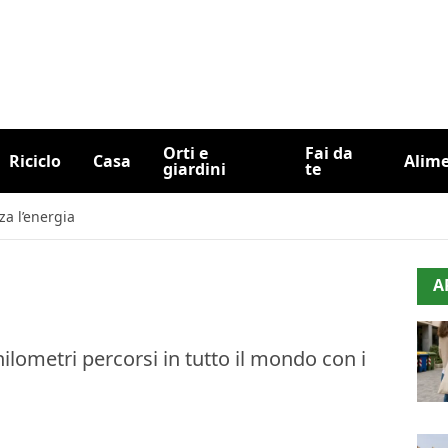
Orti e
Fai da
Riciclo
Casa
Alim
giardini
te
za l’energia
A
hilometri percorsi in tutto il mondo con i