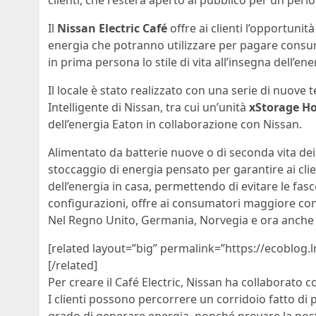
clienti, che resterà aperto al pubblico per un peri
Il
Nissan Electric Café
offre ai clienti l’opportunit
energia che potranno utilizzare per pagare consum
in prima persona lo stile di vita all’insegna dell’ene
Il locale è stato realizzato con una serie di nuove
Intelligente di Nissan, tra cui un’unità
xStorage H
dell’energia Eaton in collaborazione con Nissan.
Alimentato da batterie nuove o di seconda vita dei
stoccaggio di energia pensato per garantire ai cli
dell’energia in casa, permettendo di evitare le fas
configurazioni, offre ai consumatori maggiore cont
Nel Regno Unito, Germania, Norvegia e ora anche i
[related layout=”big” permalink=”https://ecoblog.l
[/related]
Per creare il Café Electric, Nissan ha collaborato 
I clienti possono percorrere un corridoio fatto di