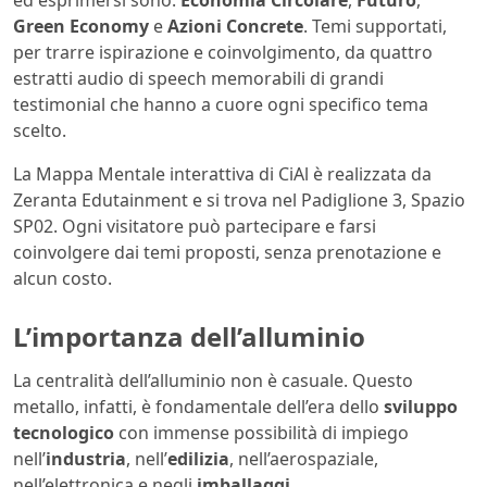
ed esprimersi sono:
Economia Circolare
,
Futuro
,
Green Economy
e
Azioni Concrete
. Temi supportati,
per trarre ispirazione e coinvolgimento, da quattro
estratti audio di speech memorabili di grandi
testimonial che hanno a cuore ogni specifico tema
scelto.
La Mappa Mentale interattiva di CiAl è realizzata da
Zeranta Edutainment e si trova nel Padiglione 3, Spazio
SP02. Ogni visitatore può partecipare e farsi
coinvolgere dai temi proposti, senza prenotazione e
alcun costo.
L’importanza dell’alluminio
La centralità dell’alluminio non è casuale. Questo
metallo, infatti, è fondamentale dell’era dello
sviluppo
tecnologico
con immense possibilità di impiego
nell’
industria
, nell’
edilizia
, nell’aerospaziale,
nell’elettronica e negli
imballaggi
.