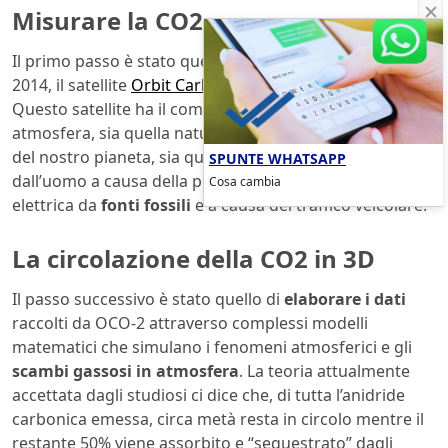
Misurare la CO2
Il primo passo è stato quello di lanciare in orbita, nel
2014, il satellite
Orbit Carbon Observatory 2 (OCO-2)
.
Questo satellite ha il compito di misurare la CO2 in
atmosfera, sia quella naturalmente presente nell’aria
del nostro pianeta, sia quella emessa quotidianamente
SPUNTE WHATSAPP
dall’uomo a causa della produzione di calore ed energia
Cosa cambia
elettrica da
fonti fossili
e a causa del traffico veicolare.
La circolazione della CO2 in 3D
Il passo successivo è stato quello di
elaborare i dati
raccolti da OCO-2 attraverso complessi modelli
matematici che simulano i fenomeni atmosferici e gli
scambi gassosi in atmosfera
. La teoria attualmente
accettata dagli studiosi ci dice che, di tutta l’anidride
carbonica emessa, circa metà resta in circolo mentre il
restante 50% viene assorbito e “sequestrato” dagli