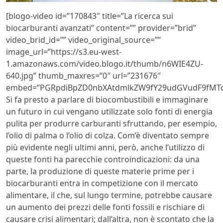
[blogo-video id=”170843″ title=”La ricerca sui
biocarburanti avanzati” content=”” provider=”brid”
video_brid_id=”” video_original_source=””
image_url=”https://s3.eu-west-
1.amazonaws.com/video.blogo.it/thumb/n6WIE4ZU-
640.jpg” thumb_maxres=”0″ url=”231676″
embed=”PGRpdiBpZD0nbXAtdmlkZW9fY29udGVudF9fMTc
Si fa presto a parlare di biocombustibili e immaginare
un futuro in cui vengano utilizzate solo fonti di energia
pulita per produrre carburanti sfruttando, per esempio,
l’olio di palma o l’olio di colza. Com’è diventato sempre
più evidente negli ultimi anni, però, anche l’utilizzo di
queste fonti ha parecchie controindicazioni: da una
parte, la produzione di queste materie prime per i
biocarburanti entra in competizione con il mercato
alimentare, il che, sul lungo termine, potrebbe causare
un aumento dei prezzi delle fonti fossili e rischiare di
causare crisi alimentari; dall’altra, non è scontato che la