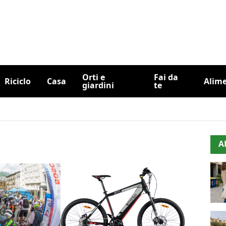
Orti e
Fai da
Riciclo
Casa
Alim
giardini
te
A