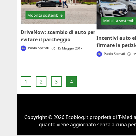
Mobilità sostenibile
Mobilità sostenibi
DriveNow: scambio di auto per
Incentivi auto e
evitare il parcheggio
firmare la petiz
Paolo Sperati
15 Maggio 2017
Paolo Sperati
1
1
2
3
4
Copyright © 2026 Ecoblog.it proprietà di T-Mediah
quanto viene aggiornato senza alcuna perio