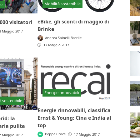
Mobilità sostenibile
le
eBike, gli sconti di maggio di
000 visitatori
Brinke
8 Maggio 2017
Andrea Spinelli Barrile
17 Maggio 2017
Energie rinnovabili
à sostenibile
Energie rinnovabili, classifica
Ernst & Young: Cina e India al
rid: la
top
ria pulita
Peppe Croce
17 Maggio 2017
7 Maggio 2017