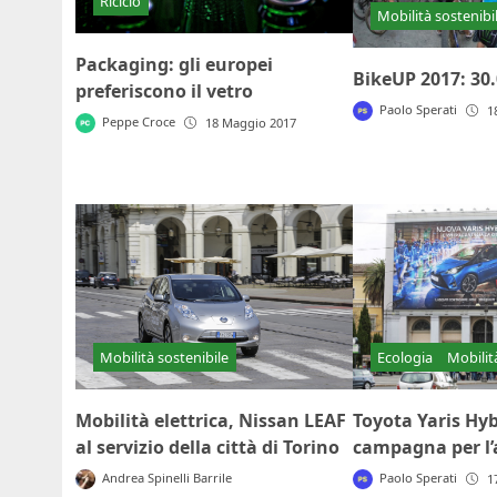
Riciclo
Mobilità sostenibi
Packaging: gli europei
BikeUP 2017: 30.
preferiscono il vetro
Paolo Sperati
1
Peppe Croce
18 Maggio 2017
Ecologia
Mobilit
Mobilità sostenibile
Toyota Yaris Hyb
Mobilità elettrica, Nissan LEAF
campagna per l’a
al servizio della città di Torino
Paolo Sperati
Andrea Spinelli Barrile
1