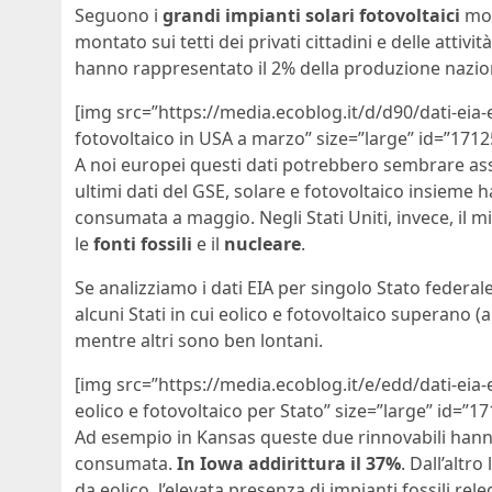
Seguono i
grandi impianti solari fotovoltaici
mont
montato sui tetti dei privati cittadini e delle attivit
hanno rappresentato il 2% della produzione naziona
[img src=”https://media.ecoblog.it/d/d90/dati-eia-e
fotovoltaico in USA a marzo” size=”large” id=”1712
A noi europei questi dati potrebbero sembrare assai
ultimi dati del GSE, solare e fotovoltaico insieme h
consumata a maggio. Negli Stati Uniti, invece, il 
le
fonti fossili
e il
nucleare
.
Se analizziamo i dati EIA per singolo Stato federa
alcuni Stati in cui eolico e fotovoltaico superano 
mentre altri sono ben lontani.
[img src=”https://media.ecoblog.it/e/edd/dati-eia-e
eolico e fotovoltaico per Stato” size=”large” id=”1
Ad esempio in Kansas queste due rinnovabili hanno p
consumata.
In Iowa addirittura il 37%
. Dall’altr
da eolico, l’elevata presenza di impianti fossili rel