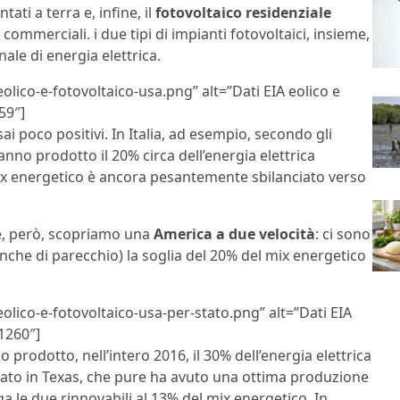
ati a terra e, infine, il
fotovoltaico residenziale
à commerciali. i due tipi di impianti fotovoltaici, insieme,
le di energia elettrica.
olico-e-fotovoltaico-usa.png” alt=”Dati EIA eolico e
59″]
 poco positivi. In Italia, ad esempio, secondo gli
anno prodotto il 20% circa dell’energia elettrica
mix energetico è ancora pesantemente sbilanciato verso
le, però, scopriamo una
America a due velocità
: ci sono
(anche di parecchio) la soglia del 20% del mix energetico
olico-e-fotovoltaico-usa-per-stato.png” alt=”Dati EIA
71260″]
rodotto, nell’intero 2016, il 30% dell’energia elettrica
o lato in Texas, che pure ha avuto una ottima produzione
ega le due rinnovabili al 13% del mix energetico. In