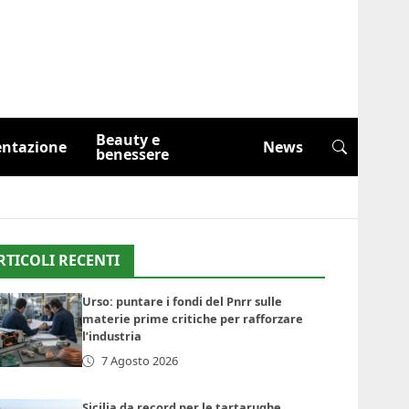
Beauty e
entazione
News
benessere
RTICOLI RECENTI
Urso: puntare i fondi del Pnrr sulle
materie prime critiche per rafforzare
l’industria
7 Agosto 2026
Sicilia da record per le tartarughe