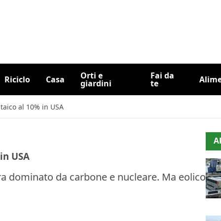
Orti e
Fai da
Riciclo
Casa
Alim
giardini
te
ltaico al 10% in USA
A
 in USA
cora dominato da carbone e nucleare. Ma eolico