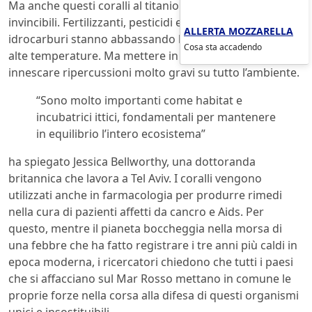
Ma anche questi coralli al titanio organico non sono
invincibili. Fertilizzanti, pesticidi e inquinamento da
ALLERTA MOZZARELLA
idrocarburi stanno abbassando la loro resilienza alle
Cosa sta accadendo
alte temperature. Ma mettere in pericolo i coralli può
innescare ripercussioni molto gravi su tutto l’ambiente.
“Sono molto importanti come habitat e
incubatrici ittici, fondamentali per mantenere
in equilibrio l’intero ecosistema”
ha spiegato Jessica Bellworthy, una dottoranda
britannica che lavora a Tel Aviv. I coralli vengono
utilizzati anche in farmacologia per produrre rimedi
nella cura di pazienti affetti da cancro e Aids. Per
questo, mentre il pianeta boccheggia nella morsa di
una febbre che ha fatto registrare i tre anni più caldi in
epoca moderna, i ricercatori chiedono che tutti i paesi
che si affacciano sul Mar Rosso mettano in comune le
proprie forze nella corsa alla difesa di questi organismi
unici e insostituibili.