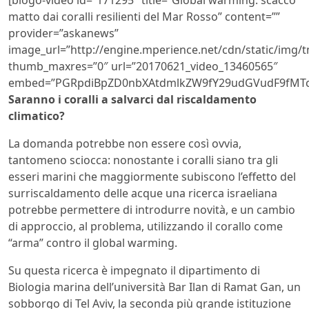
matto dai coralli resilienti del Mar Rosso” content=””
provider=”askanews”
image_url=”http://engine.mperience.net/cdn/static/img
thumb_maxres=”0″ url=”20170621_video_13460565″
embed=”PGRpdiBpZD0nbXAtdmlkZW9fY29udGVudF9fMTcx
Saranno i coralli a salvarci dal riscaldamento
climatico?
La domanda potrebbe non essere così ovvia,
tantomeno sciocca: nonostante i coralli siano tra gli
esseri marini che maggiormente subiscono l’effetto del
surriscaldamento delle acque una ricerca israeliana
potrebbe permettere di introdurre novità, e un cambio
di approccio, al problema, utilizzando il corallo come
“arma” contro il global warming.
Su questa ricerca è impegnato il dipartimento di
Biologia marina dell’università Bar Ilan di Ramat Gan, un
sobborgo di Tel Aviv, la seconda più grande istituzione