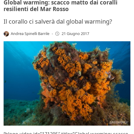
Global warming: scacco matto dai coralli
resilienti del Mar Rosso
Il corallo ci salverà dal global warming?
Andrea Spinelli Barrile
-
21 Giugno 2017
[blogo-video id=”171295″ title=”Global warming: scacco