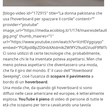
[blogo-video id=”172915″ title=”La donna pakistana che
usa l’hoverboard per spazzare il cortile” content=””
provider=”youtube”
image_url=”https://media.ecoblog.it/1/174/maxresdefault
jpg.png” thumb_maxres=”1″
url=”https://www.youtube.com/watch?v=VzHEVggsyqo”
embed=”PGRpdiBpZD0nbXAtdmlkZW9fY29udGVudF9fMTcy
Ci sono utilizzi di certe tecnologie che, probabilmente,
neanche chi le ha inventate poteva aspettarsi. Men che
meno poteva aspettarsi che diventassero una moda,
che fa il giro del mondo. E’ il caso dell'”
Hoverboard
Sweeping
“, cioè l’usanza di
scopare il pavimento
a
bordo di un
hoverboard
.
Una moda che, da quando gli hoverboard si sono
diffusi nelle case americane ed europee, è letteralmente
esplosa.
YouTube è pieno
di video di persone di tutte le
età che scopano per terra cavalcando una tavola