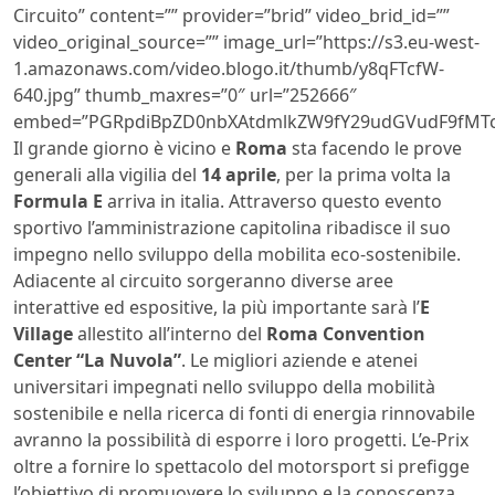
Circuito” content=”” provider=”brid” video_brid_id=””
video_original_source=”” image_url=”https://s3.eu-west-
1.amazonaws.com/video.blogo.it/thumb/y8qFTcfW-
640.jpg” thumb_maxres=”0″ url=”252666″
embed=”PGRpdiBpZD0nbXAtdmlkZW9fY29udGVudF9fMTc
Il grande giorno è vicino e
Roma
sta facendo le prove
generali alla vigilia del
14 aprile
, per la prima volta la
Formula E
arriva in italia. Attraverso questo evento
sportivo l’amministrazione capitolina ribadisce il suo
impegno nello sviluppo della mobilita eco-sostenibile.
Adiacente al circuito sorgeranno diverse aree
interattive ed espositive, la più importante sarà l’
E
Village
allestito all’interno del
Roma Convention
Center “La Nuvola”
. Le migliori aziende e atenei
universitari impegnati nello sviluppo della mobilità
sostenibile e nella ricerca di fonti di energia rinnovabile
avranno la possibilità di esporre i loro progetti. L’e-Prix
oltre a fornire lo spettacolo del motorsport si prefigge
l’obiettivo di promuovere lo sviluppo e la conoscenza