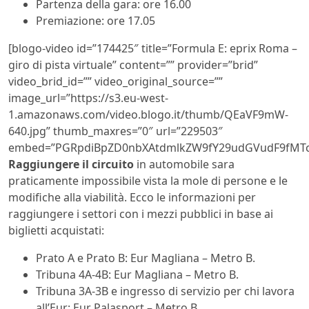
Partenza della gara: ore 16.00
Premiazione: ore 17.05
[blogo-video id=”174425″ title=”Formula E: eprix Roma –
giro di pista virtuale” content=”” provider=”brid”
video_brid_id=”” video_original_source=””
image_url=”https://s3.eu-west-
1.amazonaws.com/video.blogo.it/thumb/QEaVF9mW-
640.jpg” thumb_maxres=”0″ url=”229503″
embed=”PGRpdiBpZD0nbXAtdmlkZW9fY29udGVudF9fMTc
Raggiungere il circuito
in automobile sara
praticamente impossibile vista la mole di persone e le
modifiche alla viabilità. Ecco le informazioni per
raggiungere i settori con i mezzi pubblici in base ai
biglietti acquistati:
Prato A e Prato B: Eur Magliana – Metro B.
Tribuna 4A-4B: Eur Magliana – Metro B.
Tribuna 3A-3B e ingresso di servizio per chi lavora
all’Eur: Eur Palasport – Metro B.