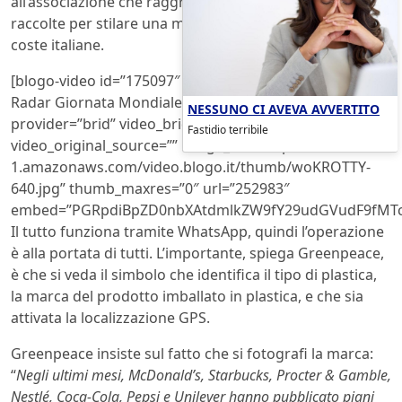
all’associazione che raggrupperà le segnalazioni
raccolte per stilare una mappa dell’inquinamento delle
coste italiane.
[blogo-video id=”175097″ title=”Greenpeace Plastic
Radar Giornata Mondiale Ambiente” content=””
NESSUNO CI AVEVA AVVERTITO
provider=”brid” video_brid_id=””
Fastidio terribile
video_original_source=”” image_url=”https://s3.eu-west-
1.amazonaws.com/video.blogo.it/thumb/woKROTTY-
640.jpg” thumb_maxres=”0″ url=”252983″
embed=”PGRpdiBpZD0nbXAtdmlkZW9fY29udGVudF9fMTc
Il tutto funziona tramite WhatsApp, quindi l’operazione
è alla portata di tutti. L’importante, spiega Greenpeace,
è che si veda il simbolo che identifica il tipo di plastica,
la marca del prodotto imballato in plastica, e che sia
attivata la localizzazione GPS.
Greenpeace insiste sul fatto che si fotografi la marca:
“
Negli ultimi mesi, McDonald’s, Starbucks, Procter & Gamble,
Nestlé, Coca-Cola, Pepsi e Unilever hanno pubblicato piani