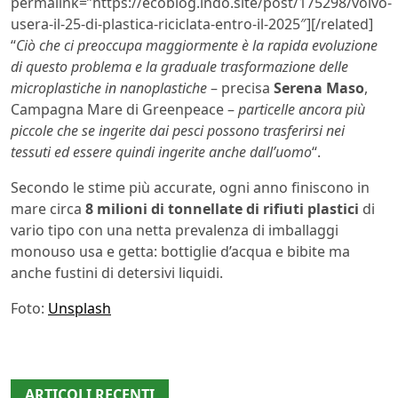
permalink=”https://ecoblog.lndo.site/post/175298/volvo-
usera-il-25-di-plastica-riciclata-entro-il-2025″][/related]
“
Ciò che ci preoccupa maggiormente è la rapida evoluzione
di questo problema e la graduale trasformazione delle
microplastiche in nanoplastiche
– precisa
Serena Maso
,
Campagna Mare di Greenpeace –
particelle ancora più
piccole che se ingerite dai pesci possono trasferirsi nei
tessuti ed essere quindi ingerite anche dall’uomo
“.
Secondo le stime più accurate, ogni anno finiscono in
mare circa
8 milioni di tonnellate di rifiuti plastici
di
vario tipo con una netta prevalenza di imballaggi
monouso usa e getta: bottiglie d’acqua e bibite ma
anche fustini di detersivi liquidi.
Foto:
Unsplash
ARTICOLI RECENTI