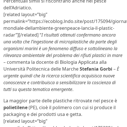
Percentuali simili si riscontrano anche nel pesce
dell’Adriatico.
[related layout=”big”
permalink=”https://ecoblog.lndo.site/post/175094/giorna
mondiale-dellambiente-greenpeace-lancia-il-plastic-
radar”][/related] “
I risultati ottenuti confermano ancora
una volta che l’ingestione di microplastiche da parte degli
organismi marini è un fenomeno diffuso e sottolineano la
rilevanza ambientale del problema dei rifiuti plastici in mare
– commenta la docente di Biologia Applicata alla
Università Politecnica delle Marche
Stefania Gorbi
–
È
urgente quindi che la ricerca scientifica acquisisca nuove
conoscenze e contribuisca a sensibilizzare la coscienza di
tutti su questa tematica emergente
.
La maggior parte delle plastiche ritrovate nel pesce è
polietilene
(PE), cioè il polimero con cui si produce il
packaging e dei prodotti usa e getta.
[related layout=”big”