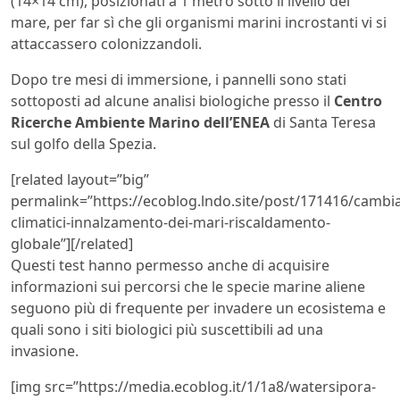
(14×14 cm), posizionati a 1 metro sotto il livello del
mare, per far sì che gli organismi marini incrostanti vi si
attaccassero colonizzandoli.
Dopo tre mesi di immersione, i pannelli sono stati
sottoposti ad alcune analisi biologiche presso il
Centro
Ricerche Ambiente Marino dell’ENEA
di Santa Teresa
sul golfo della Spezia.
[related layout=”big”
permalink=”https://ecoblog.lndo.site/post/171416/cambi
climatici-innalzamento-dei-mari-riscaldamento-
globale”][/related]
Questi test hanno permesso anche di acquisire
informazioni sui percorsi che le specie marine aliene
seguono più di frequente per invadere un ecosistema e
quali sono i siti biologici più suscettibili ad una
invasione.
[img src=”https://media.ecoblog.it/1/1a8/watersipora-