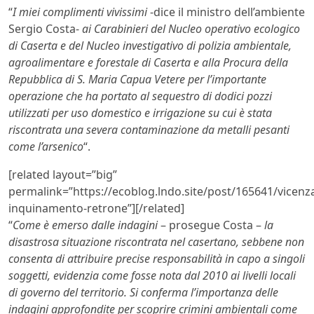
“
I miei complimenti vivissimi
-dice il ministro dell’ambiente
Sergio Costa-
ai Carabinieri del Nucleo operativo ecologico
di Caserta e del Nucleo investigativo di polizia ambientale,
agroalimentare e forestale di Caserta e alla Procura della
Repubblica di S. Maria Capua Vetere per l’importante
operazione che ha portato al sequestro di dodici pozzi
utilizzati per uso domestico e irrigazione su cui è stata
riscontrata una severa contaminazione da metalli pesanti
come l’arsenico
“.
[related layout=”big”
permalink=”https://ecoblog.lndo.site/post/165641/vicenz
inquinamento-retrone”][/related]
“
Come è emerso dalle indagini
– prosegue Costa –
la
disastrosa situazione riscontrata nel casertano, sebbene non
consenta di attribuire precise responsabilità in capo a singoli
soggetti, evidenzia come fosse nota dal 2010 ai livelli locali
di governo del territorio. Si conferma l’importanza delle
indagini approfondite per scoprire crimini ambientali come