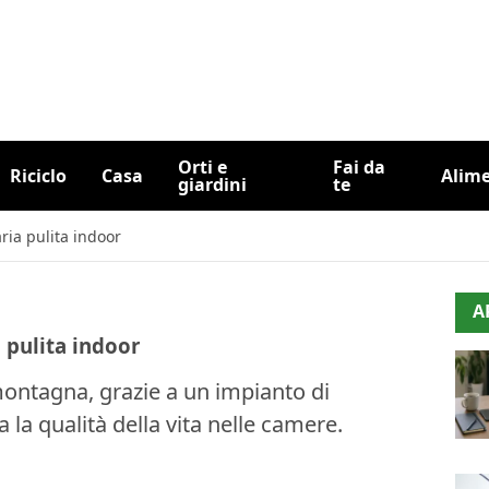
Orti e
Fai da
Riciclo
Casa
Alim
giardini
te
ria pulita indoor
A
 pulita indoor
i montagna, grazie a un impianto di
 la qualità della vita nelle camere.