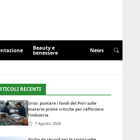
Beauty e
entazione
News
benessere
RTICOLI RECENTI
Urso: puntare i fondi del Pnrr sulle
materie prime critiche per rafforzare
l’industria
7 Agosto 2026
Sicilia da record per le tartarughe