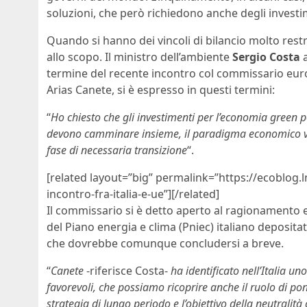
soluzioni, che però richiedono anche degli investi
Quando si hanno dei vincoli di bilancio molto restrit
allo scopo. Il ministro dell’ambiente
Sergio Costa
a
termine del recente incontro col commissario euro
Arias Canete, si è espresso in questi termini:
“
Ho chiesto che gli investimenti per l’economia green po
devono camminare insieme, il paradigma economico va
fase di necessaria transizione
“.
[related layout=”big” permalink=”https://ecoblog.
incontro-fra-italia-e-ue”][/related]
Il commissario si è detto aperto al ragionamento e
del Piano energia e clima (Pniec) italiano deposita
che dovrebbe comunque concludersi a breve.
“
Canete
-riferisce Costa-
ha identificato nell’Italia u
favorevoli, che possiamo ricoprire anche il ruolo di pon
strategia di lungo periodo e l’obiettivo della neutralità 