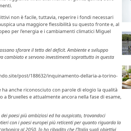
menti.
tivi non è facile, tuttavia, reperire i fondi necessari
uspica una maggiore flessibilità su questo fronte e, al
peo per l’energia e i cambiamenti climatici Miguel
ssano sforare il tetto del deficit. Ambiente e sviluppo
 cambiato e servono investimenti soprattutto in questa
lndo.site/post/188632/inquinamento-dellaria-a-torino-
 ha anche riconosciuto con parole di elogio la qualità
to a Bruxelles e attualmente ancora nella fase di esame,
no dei paesi più ambiziosi ed ha auspicato, trovandoci
tieri con i paesi europei più reticenti per quanto riguarda la
carbonica al 2050. Io ho ribadito che l’Italia sugli obiettivi