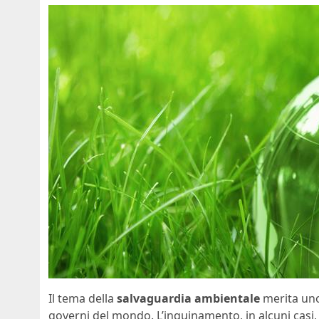
Il tema della
salvaguardia ambientale
merita uno
governi del mondo. L’inquinamento, in alcuni casi, 