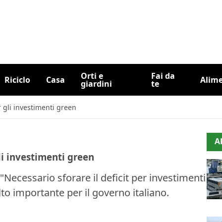
Orti e
Fai da
Riciclo
Casa
Alim
giardini
te
er gli investimenti green
A
gli investimenti green
Necessario sforare il deficit per investimenti
o importante per il governo italiano.