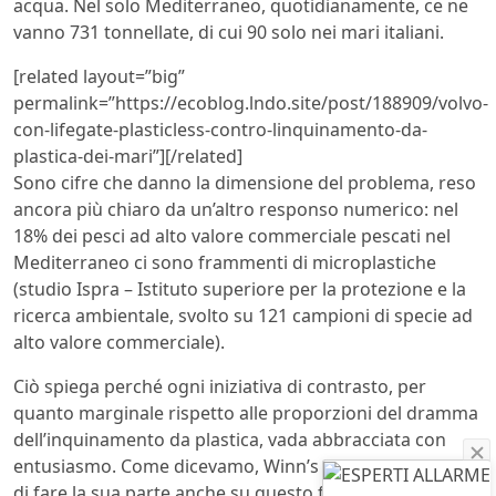
acqua. Nel solo Mediterraneo, quotidianamente, ce ne
vanno 731 tonnellate, di cui 90 solo nei mari italiani.
[related layout=”big”
permalink=”https://ecoblog.lndo.site/post/188909/volvo-
con-lifegate-plasticless-contro-linquinamento-da-
plastica-dei-mari”][/related]
Sono cifre che danno la dimensione del problema, reso
ancora più chiaro da un’altro responso numerico: nel
18% dei pesci ad alto valore commerciale pescati nel
Mediterraneo ci sono frammenti di microplastiche
(studio Ispra – Istituto superiore per la protezione e la
ricerca ambientale, svolto su 121 campioni di specie ad
alto valore commerciale).
Ciò spiega perché ogni iniziativa di contrasto, per
quanto marginale rispetto alle proporzioni del dramma
dell’inquinamento da plastica, vada abbracciata con
entusiasmo. Come dicevamo, Winn’s Naturel ha deciso
di fare la sua parte anche su questo fronte,