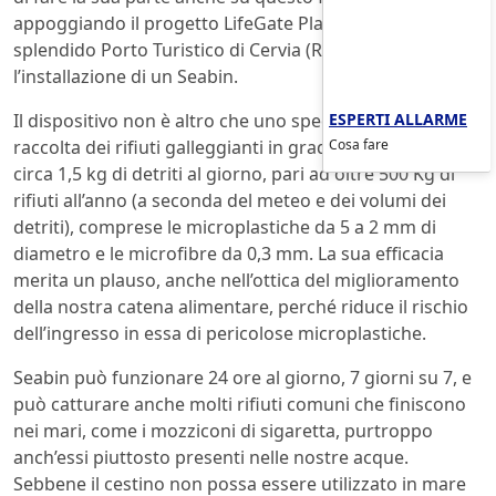
appoggiando il progetto LifeGate PlasticLess nello
splendido Porto Turistico di Cervia (RA), con
l’installazione di un Seabin.
ESPERTI ALLARME
Il dispositivo non è altro che uno speciale cestino di
Cosa fare
raccolta dei rifiuti galleggianti in grado di catturare
circa 1,5 kg di detriti al giorno, pari ad oltre 500 Kg di
rifiuti all’anno (a seconda del meteo e dei volumi dei
detriti), comprese le microplastiche da 5 a 2 mm di
diametro e le microfibre da 0,3 mm. La sua efficacia
merita un plauso, anche nell’ottica del miglioramento
della nostra catena alimentare, perché riduce il rischio
dell’ingresso in essa di pericolose microplastiche.
Seabin può funzionare 24 ore al giorno, 7 giorni su 7, e
può catturare anche molti rifiuti comuni che finiscono
nei mari, come i mozziconi di sigaretta, purtroppo
anch’essi piuttosto presenti nelle nostre acque.
Sebbene il cestino non possa essere utilizzato in mare