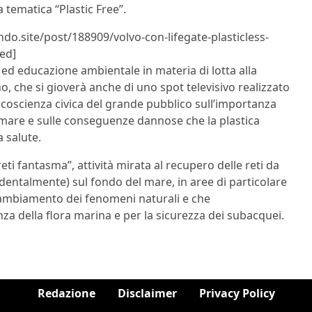
 tematica “Plastic Free”.
ndo.site/post/188909/volvo-con-lifegate-plasticless-
ted]
d educazione ambientale in materia di lotta alla
o, che si gioverà anche di uno spot televisivo realizzato
a coscienza civica del grande pubblico sull’importanza
in mare e sulle conseguenze dannose che la plastica
a salute.
reti fantasma”, attività mirata al recupero delle reti da
entalmente) sul fondo del mare, in aree di particolare
cambiamento dei fenomeni naturali e che
a della flora marina e per la sicurezza dei subacquei.
Redazione
Disclaimer
Privacy Policy