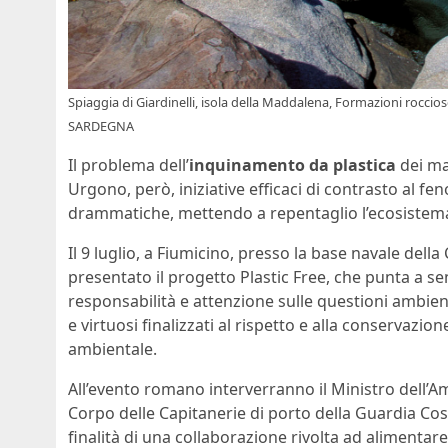
Spiaggia di Giardinelli, isola della Maddalena, Formazioni roc
SARDEGNA
Il problema dell’
inquinamento da plastica
dei mar
Urgono, però, iniziative efficaci di contrasto al 
drammatiche, mettendo a repentaglio l’ecosistema 
Il 9 luglio, a Fiumicino, presso la base navale dell
presentato il progetto Plastic Free, che punta a se
responsabilità e attenzione sulle questioni ambi
e virtuosi finalizzati al rispetto e alla conservazio
ambientale.
All’evento romano interverranno il Ministro dell’
Corpo delle Capitanerie di porto della Guardia Cos
finalità di una collaborazione rivolta ad alimentare