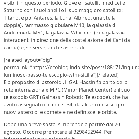
visibili in questo periodo, Giove e i satelliti medicei e
Saturno con i suoi anelli e il suo maggiore satellite:
Titano, e poi Antares, la Luna, Albireo, una stella
doppia), l’ammasso globulare M13, la galassia di
Andromeda M51, la galassia Whirpool (due galassie
interagenti in direzione della costellazione dei Cani da
caccia) e, se serve, anche asteroidi.
[related layout=”big”
permalink=”https://ecoblog.lndo.site/post/188171/inqui
luminoso-basso-telescopio-wtm-sicilia”][/related]
E a proposito di asteroidi, il GAL Hassin fa parte della
rete internazionale MPC (Minor Planet Center) e il suo
telescopio GRT (Galhassin Robotic Telescope), che ha
avuto assegnato il codice L34, da alcuni mesi scopre
nuovi asteroidi e comete e ne definisce le orbite.
Dopo una breve sosta, si riprende a partire dal 20
agosto. Occorre prenotare al 3298452944. Per