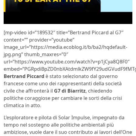
[mp-video id=”189532″ title=”Bertrand Piccard al G7″
content=”” provider=”youtube”
image_url=”https://media.ecoblog.it/b/ba2/hqdefault-
jpg.png” thumb_maxres=”0″
url=”https://www.youtube.com/watch?v=p1jCya8Q8F0″
embed=”PGRpdiBpZD0nbXAtdmlkZW9fY29udGVudF9fMTg
Bertrand Piccard
è stato selezionato dal governo
francese come uno dei rappresentanti della società
civile che affronterà il
G7 di Biarritz
, chiedendo
politiche coraggiose per cambiare le sorti della crisi
climatica in atto.
L’esploratore e pilota di Solar Impulse, impegnato da
tempo nel sostegno alle politiche ambientali più
ambiziose, vuole dare il suo contributo ai lavori dell’One