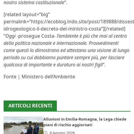
nostro sistema costituzionale
“.
[related layout=”big”
permalink=”https://ecoblog.lndo.site/post/189888/disses
idrogeologico-il-decreto-del-ministro-costa”][/related]
“
Oggi
-prosegue Costa-
l’ambiente è più che mai al centro
della politica nazionale e internazionale. Provvedimenti
come questi lo dimostrano ed attestano una visione di lungo
periodo su cui dobbiamo puntare sempre più, per lasciare
qualcosa di importante e duraturo ai nostri figli
“.
Fonte | Ministero dell’Ambiente
ARTICOLI RECENTI
Alluvioni in Emilia-Romagna, la Lega chiede
piani di rischio aggiornati
8 Agosto 2026