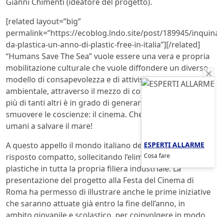
Gianni Chimenti (ideatore del progetto).
[related layout=”big”
permalink=”https://ecoblog.lndo.site/post/189945/inqui
da-plastica-un-anno-di-plastic-free-in-italia”][/related]
“Humans Save The Sea” vuole essere una vera e propria
mobilitazione culturale che vuole diffondere un diverso
modello di consapevolezza e di attivismo nella difesa
ambientale, attraverso il mezzo di comunicazione che
più di tanti altri è in grado di generare emozioni e
smuovere le coscienze: il cinema. Che siano quindi gli
umani a salvare il mare!
ESPERTI ALLARME
A questo appello il mondo italiano della settima arte ha
Cosa fare
risposto compatto, sollecitando l’eliminazione delle
plastiche in tutta la propria filiera industriale. La
presentazione del progetto alla Festa del Cinema di
Roma ha permesso di illustrare anche le prime iniziative
che saranno attuate già entro la fine dell’anno, in
ambito giovanile e scolastico, per coinvolgere in modo