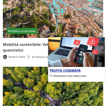
Mobilità sostenibile
Mobilità sostenibile: Volkswagen testa i computer
quantistici
Rosario Scelsi
30 Ottobre 2019
TRUFFA CHIAMATA
Ti chiamano e poi attaccano