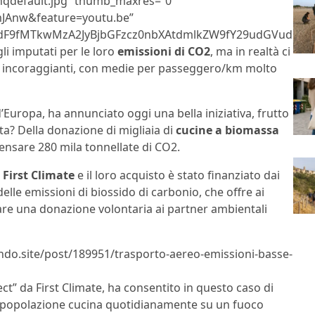
hqdefault.jpg” thumb_maxres=”0″
JAnw&feature=youtu.be”
F9fMTkwMzA2JyBjbGFzcz0nbXAtdmlkZW9fY29udGVudCc+P
li imputati per le loro
emissioni di CO2
, ma in realtà ci
re incoraggianti, con medie per passeggero/km molto
d’Europa, ha annunciato oggi una bella iniziativa, frutto
atta? Della donazione di migliaia di
cucine a biomassa
ensare 280 mila tonnellate di CO2.
n
First Climate
e il loro acquisto è stato finanziato dai
le emissioni di biossido di carbonio, che offre ai
tuare una donazione volontaria ai partner ambientali
lndo.site/post/189951/trasporto-aereo-emissioni-basse-
ct” da First Climate, ha consentito in questo caso di
la popolazione cucina quotidianamente su un fuoco