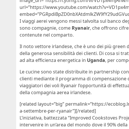
image_url=”https://i.ytimg.com/vi/VD1px4mJAnw/
url=”https://www.youtube.com/watch?v=VD1px4m
embed=”PGRpdiBpZD0nbXAtdmlkZW9fY29udGVud
I viaggi aerei vengono messi talvolta sul banco deg
sono compagnie, come
Ryanair
, che offrono cif
contenute nel comparto.
Il noto vettore irlandese, che è uno dei più green 
della generosa sensibilità dei clienti. Di cosa si tr
ad alta efficienza energetica in
Uganda
, per comp
Le cucine sono state distribuite in partnership co
clienti mediante il programma di compensazione del
viaggiatori dei voli Ryanair l’opportunità di effet
della compagnia aerea irlandese.
[related layout=”big” permalink=”https://ecoblog.
a-settembre-per-ryanair”][/related]
L’iniziativa, battezzata “Improved Cookstoves Proje
intervenire in un’area del mondo dove il 90% del