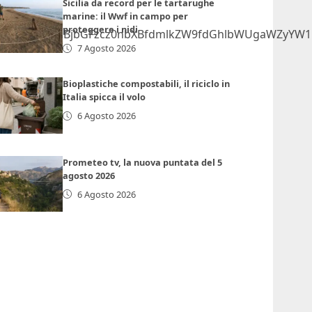
Sicilia da record per le tartarughe
marine: il Wwf in campo per
proteggere i nidi
GlmcmFtZSBjbGFzcz0nbXBfdmlkZW9fdGhlbWUgaWZyYW1lX
7 Agosto 2026
Bioplastiche compostabili, il riciclo in
Italia spicca il volo
6 Agosto 2026
Prometeo tv, la nuova puntata del 5
agosto 2026
6 Agosto 2026