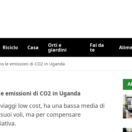
Orti e
Fai da
Riciclo
Casa
Alim
giardini
te
no le emissioni di CO2 in Uganda
A
le emissioni di CO2 in Uganda
 viaggi low cost, ha una bassa media di
 suoi voli, ma per compensare
iativa.