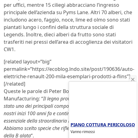
per uffici, mentre 15 ciliegi abbracciano l’ingresso
principale dell’azienda su Pyms Lane. Altri 70 alberi, che
includono acero, faggio, noce, lime ed olmo sono stati
piantati lungo i confini della struttura sociale di
Legends. Inoltre, dieci alberi da frutto sono stati
trasferiti nei pressi dell’area di accoglienza dei visitatori
CW1.
[related layout=”big”
permalink=”https://ecoblog.lndo.site/post/190636/auto-
elettriche-renault-200-mila-esemplari-prodotti-a-flins”]
[/related]
Queste le parole di Peter Bosch, membro del Board for
Manufacturing: “
Il legno proveniente da fonti sostenibili è
stato uno dei principali componenti interni di Bentley sin dai
nostri inizi 100 anni fa e continua ad essere un elemento
essenziale della straordinaria manifattura delle nostre auto.
PIANO COTTURA PERICOLOSO
Abbiamo scelto specie che riflettono quelle usate nei modelli
Vanno rimossi
della B alata
“.