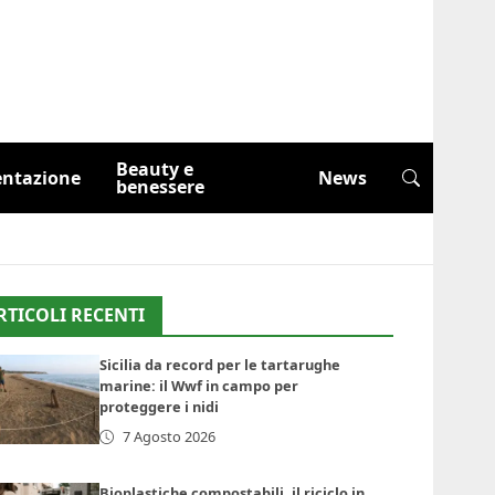
Beauty e
entazione
News
benessere
RTICOLI RECENTI
Sicilia da record per le tartarughe
marine: il Wwf in campo per
proteggere i nidi
7 Agosto 2026
Bioplastiche compostabili, il riciclo in