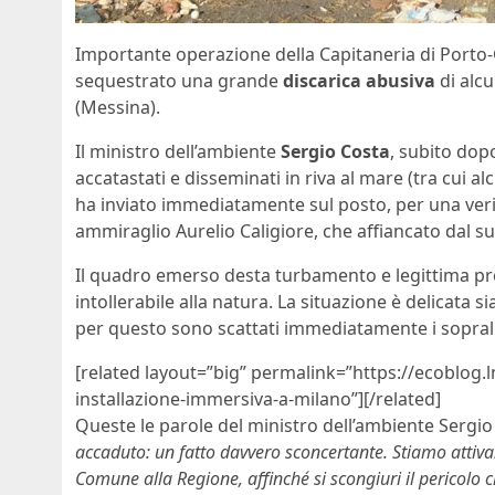
Importante operazione della Capitaneria di Porto-
sequestrato una grande
discarica abusiva
di alcu
(Messina).
Il ministro dell’ambiente
Sergio Costa
, subito dopo
accatastati e disseminati in riva al mare (tra cui a
ha inviato immediatamente sul posto, per una verif
ammiraglio Aurelio Caligiore, che affiancato dal su
Il quadro emerso desta turbamento e legittima pre
intollerabile alla natura. La situazione è delicata s
per questo sono scattati immediatamente i soprallu
[related layout=”big” permalink=”https://ecoblog.
installazione-immersiva-a-milano”][/related]
Queste le parole del ministro dell’ambiente Sergio 
accaduto: un fatto davvero sconcertante. Stiamo attivando
Comune alla Regione, affinché si scongiuri il pericolo c