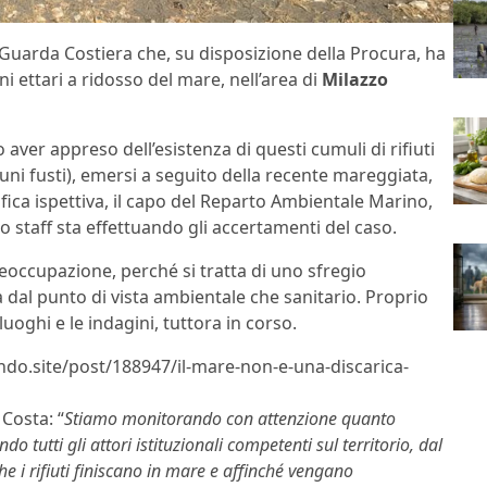
Guarda Costiera che, su disposizione della Procura, ha
ni ettari a ridosso del mare, nell’area di
Milazzo
 aver appreso dell’esistenza di questi cumuli di rifiuti
lcuni fusti), emersi a seguito della recente mareggiata,
ica ispettiva, il capo del Reparto Ambientale Marino,
o staff sta effettuando gli accertamenti del caso.
occupazione, perché si tratta di uno sfregio
ia dal punto di vista ambientale che sanitario. Proprio
oghi e le indagini, tuttora in corso.
lndo.site/post/188947/il-mare-non-e-una-discarica-
Costa: “
Stiamo monitorando con attenzione quanto
 tutti gli attori istituzionali competenti sul territorio, dal
he i rifiuti finiscano in mare e affinché vengano