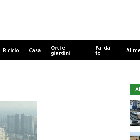
Orti e
Fai da
Riciclo
Casa
Alim
giardini
te
A