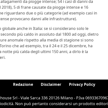
 allagamenti da piogge intense; 54 i casi di danni da
l 2018), 5 di frane causate da piogge intense e 16
che riguardano due o più categorie (ad esempio casi in
tense provocano danni alle infrastrutture).
o globale anche in Italia: se si considerano solo le
 secondo più caldo in assoluto dal 1800 ad oggi, dietro
ture anomale rispetto alla media di stagione si sono
Torino che ad esempio, tra il 24 e il 25 dicembre, ha
 notte più calda degli ultimi 150 anni, a dirlo è la
eri.
Redazione
Disclaimer
Privacy Policy
ouse Srl - Viale Sarca 336 20126 Milano - P.Iva 06933670967
dicità. Non può pertanto considerarsi un prodotto editorial