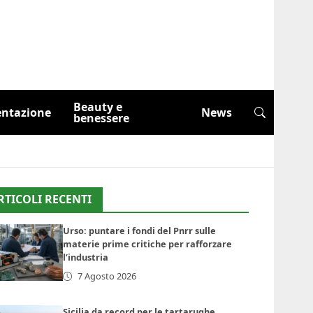
Beauty e
entazione
News
benessere
RTICOLI RECENTI
Urso: puntare i fondi del Pnrr sulle
materie prime critiche per rafforzare
l’industria
7 Agosto 2026
Sicilia da record per le tartarughe