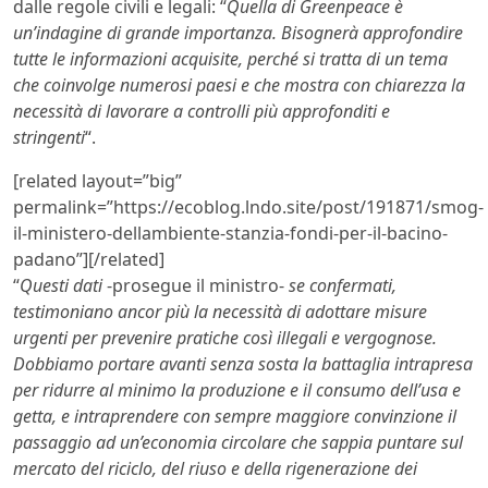
dalle regole civili e legali: “
Quella di Greenpeace è
un’indagine di grande importanza. Bisognerà approfondire
tutte le informazioni acquisite, perché si tratta di un tema
che coinvolge numerosi paesi e che mostra con chiarezza la
necessità di lavorare a controlli più approfonditi e
stringenti
“.
[related layout=”big”
permalink=”https://ecoblog.lndo.site/post/191871/smog-
il-ministero-dellambiente-stanzia-fondi-per-il-bacino-
padano”][/related]
“
Questi dati
-prosegue il ministro-
se confermati,
testimoniano ancor più la necessità di adottare misure
urgenti per prevenire pratiche così illegali e vergognose.
Dobbiamo portare avanti senza sosta la battaglia intrapresa
per ridurre al minimo la produzione e il consumo dell’usa e
getta, e intraprendere con sempre maggiore convinzione il
passaggio ad un’economia circolare che sappia puntare sul
mercato del riciclo, del riuso e della rigenerazione dei