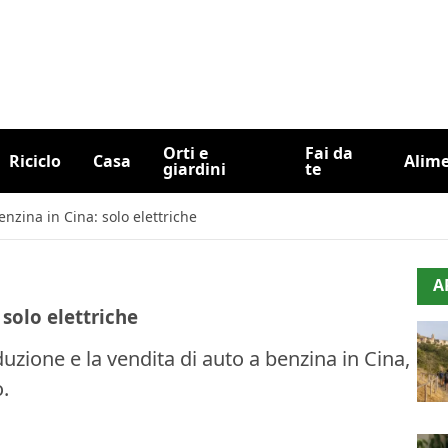
Orti e
Fai da
Riciclo
Casa
Alim
giardini
te
enzina in Cina: solo elettriche
A
 solo elettriche
zione e la vendita di auto a benzina in Cina,
.