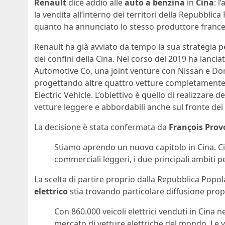
Renault
dice addio alle
auto a benzina
in
Cina
: 
la vendita all’interno dei territori della Repubblic
quanto ha annunciato lo stesso produttore frances
Renault ha già avviato da tempo la sua strategia pe
dei confini della Cina. Nel corso del 2019 ha lanc
Automotive Co, una joint venture con Nissan e Don
progettando altre quattro vetture completamente e
Electric Vehicle. L’obiettivo è quello di realizzare d
vetture leggere e abbordabili anche sul fronte dei 
La decisione è stata confermata da
François Prov
Stiamo aprendo un nuovo capitolo in Cina. Ci c
commerciali leggeri, i due principali ambiti pe
La scelta di partire proprio dalla Repubblica Pop
elettrico
stia trovando particolare diffusione prop
Con 860.000 veicoli elettrici venduti in Cina n
mercato di vetture elettriche del mondo. Le v