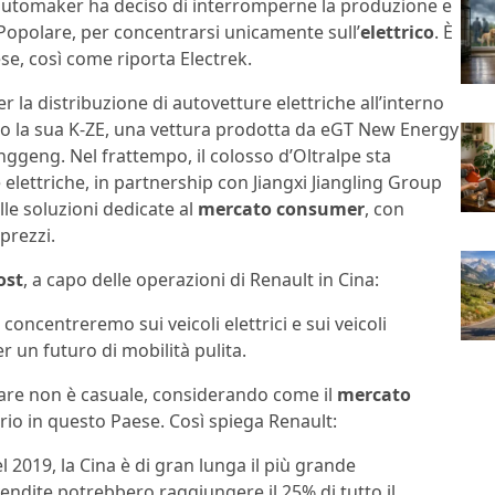
l’automaker ha deciso di interromperne la produzione e
a Popolare, per concentrarsi unicamente sull’
elettrico
. È
e, così come riporta Electrek.
r la distribuzione di autovetture elettriche all’interno
iato la sua K-ZE, una vettura prodotta da eGT New Energy
ggeng. Nel frattempo, il colosso d’Oltralpe sta
lettriche, in partnership con Jiangxi Jiangling Group
elle soluzioni dedicate al
mercato consumer
, con
prezzi.
ost
, a capo delle operazioni di Renault in Cina:
oncentreremo sui veicoli elettrici e sui veicoli
r un futuro di mobilità pulita.
olare non è casuale, considerando come il
mercato
rio in questo Paese. Così spiega Renault:
el 2019, la Cina è di gran lunga il più grande
endite potrebbero raggiungere il 25% di tutto il