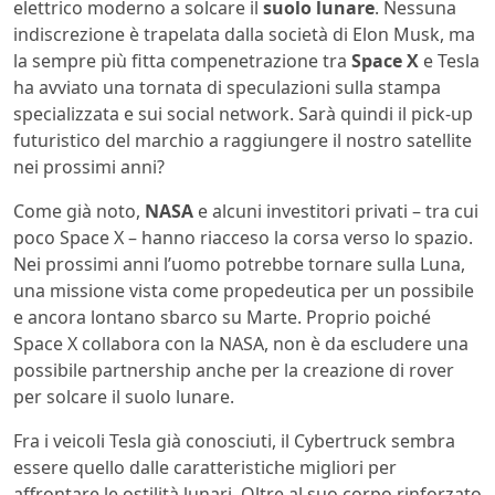
elettrico moderno a solcare il
suolo lunare
. Nessuna
indiscrezione è trapelata dalla società di Elon Musk, ma
la sempre più fitta compenetrazione tra
Space X
e Tesla
ha avviato una tornata di speculazioni sulla stampa
specializzata e sui social network. Sarà quindi il pick-up
futuristico del marchio a raggiungere il nostro satellite
nei prossimi anni?
Come già noto,
NASA
e alcuni investitori privati – tra cui
poco Space X – hanno riacceso la corsa verso lo spazio.
Nei prossimi anni l’uomo potrebbe tornare sulla Luna,
una missione vista come propedeutica per un possibile
e ancora lontano sbarco su Marte. Proprio poiché
Space X collabora con la NASA, non è da escludere una
possibile partnership anche per la creazione di rover
per solcare il suolo lunare.
Fra i veicoli Tesla già conosciuti, il Cybertruck sembra
essere quello dalle caratteristiche migliori per
affrontare le ostilità lunari. Oltre al suo corpo rinforzato