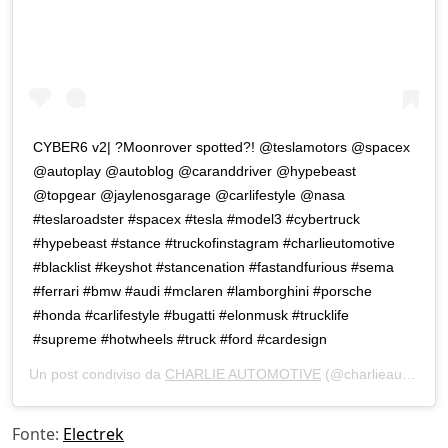
CYBER6 v2| ?Moonrover spotted?! @teslamotors @spacex
@autoplay @autoblog @caranddriver @hypebeast
@topgear @jaylenosgarage @carlifestyle @nasa
#teslaroadster #spacex #tesla #model3 #cybertruck
#hypebeast #stance #truckofinstagram #charlieutomotive
#blacklist #keyshot #stancenation #fastandfurious #sema
#ferrari #bmw #audi #mclaren #lamborghini #porsche
#honda #carlifestyle #bugatti #elonmusk #trucklife
#supreme #hotwheels #truck #ford #cardesign
Un post condiviso da
CHARLIE AUTOMOTIVE
(@charlieautomotive) in data:
Fonte:
Electrek