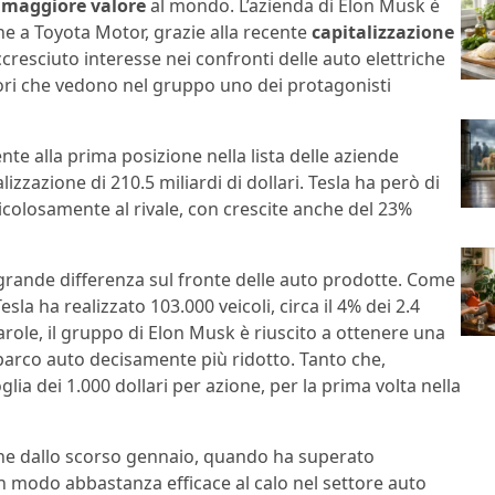
i
maggiore valore
al mondo. L’azienda di Elon Musk è
ne a Toyota Motor, grazie alla recente
capitalizzazione
accresciuto interesse nei confronti delle auto elettriche
ori che vedono nel gruppo uno dei protagonisti
nte alla prima posizione nella lista delle aziende
zzazione di 210.5 miliardi di dollari. Tesla ha però di
ricolosamente al rivale, con crescite anche del 23%
grande differenza sul fronte delle auto prodotte. Come
a ha realizzato 103.000 veicoli, circa il 4% dei 2.4
parole, il gruppo di Elon Musk è riuscito a ottenere una
 parco auto decisamente più ridotto. Tanto che,
oglia dei 1.000 dollari per azione, per la prima volta nella
one dallo scorso gennaio, quando ha superato
n modo abbastanza efficace al calo nel settore auto