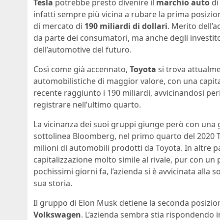
Tesla
potrebbe presto divenire il
marchio auto
d
infatti sempre più vicina a rubare la prima posizio
di mercato di
190 miliardi di dollari
. Merito dell’
da parte dei consumatori, ma anche degli investit
dell’automotive del futuro.
Così come già accennato,
Toyota
si trova attualme
automobilistiche di maggior valore, con una capitali
recente raggiunto i 190 miliardi, avvicinandosi pe
registrare nell’ultimo quarto.
La vicinanza dei suoi gruppi giunge però con una 
sottolinea Bloomberg, nel primo quarto del 2020 Tesl
milioni di automobili prodotti da Toyota. In altre 
capitalizzazione molto simile al rivale, pur con un
pochissimi giorni fa, l’azienda si è avvicinata alla s
sua storia.
Il gruppo di Elon Musk detiene la seconda posizi
Volkswagen
. L’azienda sembra stia rispondendo i