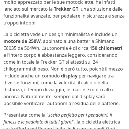
molto apprezzato per le sue motociclette, ha infatti
lanciato sul mercato la
Trekker GT
: una soluzione dalle
funzionalità avanzate, per pedalare in sicurezza e senza
troppo intoppi.
La bicicletta vede un design minimalista e include un
motore da 250W
, abbinato a una batteria Shimano
E8035 da 504Wh. L’autonomia è di circa
150 chilometri
e l’intero corpo è abbastanza leggero, considerando
come in totale la Trekker GT si attesti sui 24
chilogrammi di peso. Non è però tutto, poiché il mezzo
include anche un comodo
display
per navigare tra
diverse funzioni, come la velocità, il calcolo della
distanza, il tempo di viaggio, le marce e molto altro
ancora. Naturalmente, sempre dal display sarà
possibile verificare l’autonomia residua delle batterie.
Presentata come la “
scelta perfetta per i pendolari, il
fitness e le pedalate di tutti i giorni
”, la bicicletta elettrica
sarà offerta nel Regno Unito, in Europa e negli Stati