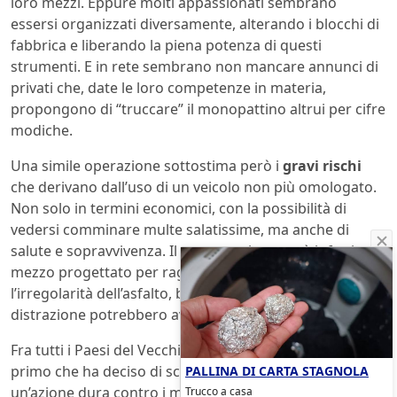
loro mezzi. Eppure molti appassionati sembrano
essersi organizzati diversamente, alterando i blocchi di
fabbrica e liberando la piena potenza di questi
strumenti. E in rete sembrano non mancare annunci di
privati che, date le loro competenze in materia,
propongono di “truccare” il monopattino altrui per cifre
modiche.
Una simile operazione sottostima però i
gravi rischi
che derivano dall’uso di un veicolo non più omologato.
Non solo in termini economici, con la possibilità di
vedersi comminare multe salatissime, ma anche di
salute e sopravvivenza. Il monopattino non è infatti un
mezzo progettato per raggiungere
alte velocità
:
l’irregolarità dell’asfalto, buche, sassi o la semplice
distrazione potrebbero avere effetti davvero disastrosi.
Fra tutti i Paesi del Vecchio Continente, la Norvegia è il
PALLINA DI CARTA STAGNOLA
primo che ha deciso di scendere in campo con
Trucco a casa
un’azione dura contro i monopattini truccati. Negli