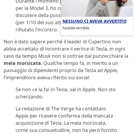
Durante i momenti più duri del programma
per la Model 3, ho contattato Tim Cook per
discutere della possibilità di acquisire Tesla
NESSUNO CI AVEVA AVVERTITO
(per 1/10 del suo attuale valore). Ma ha
Fastidio terribile
rifiutato l’incontro.
Non è dato sapere perché il leader di Cupertino non
abbia accettato di incontrare il vertice di Tesla, in ogni
caso da tempo Musk non si sottrae dal punzecchiare la
mela morsicata
. Qualche tempo fa, in merito a un
passaggio di dipendenti proprio da Tesla ad Apple,
l’imprenditore aveva riferito sui social:
Se non ce la fai in Tesla, vai in Apple. Non sto
scherzando.
La redazione di The Verge ha contattato
Apple per ricevere conferma della mancata
acquisizione di Tesla. La mela morsicata,
come sua consuetudine, non ha però fornito