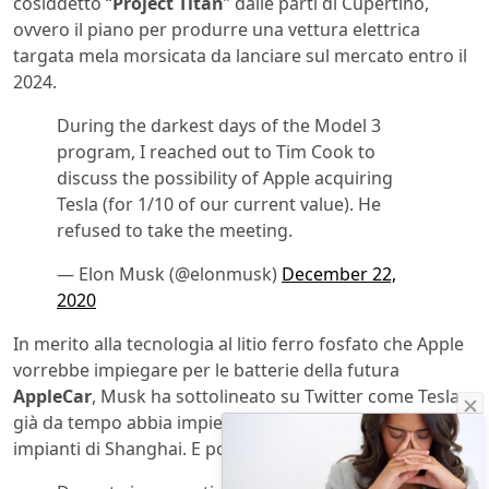
cosiddetto “
Project Titan
” dalle parti di Cupertino,
ovvero il piano per produrre una vettura elettrica
targata mela morsicata da lanciare sul mercato entro il
2024.
During the darkest days of the Model 3
program, I reached out to Tim Cook to
discuss the possibility of Apple acquiring
Tesla (for 1/10 of our current value). He
refused to take the meeting.
— Elon Musk (@elonmusk)
December 22,
2020
In merito alla tecnologia al litio ferro fosfato che Apple
vorrebbe impiegare per le batterie della futura
AppleCar
, Musk ha sottolineato su Twitter come Tesla
già da tempo abbia impiegato questa soluzione nei suoi
impianti di Shanghai. E poi ha aggiunto: