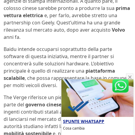
agenzie di stampa internazionali. A quanto pare, il
colosso cinese sarebbe pronto a produrre la sua
prima
vettura elettrica
e, per farlo, avrebbe stretto una
partnership con Geely. Quest’ultima ha una grande
rilevanza sul mercato auto, dopo aver acquisto
Volvo
anni fa.
Baidu intende occuparsi soprattutto della parte
software di questa iniziativa, mentre il partner si
concentrerà sulle soluzioni hardware. L’obiettivo
principale è quello di realizzare una
piattaforma
scalabile
, che possa rappresentare la base in comune
per molti veicoli diversi.
The Verge riferisce un pieno appoggio all’iniziativa da
parte del
governo cinese
, il quale da tempo garantisce
ingenti contributi statali alle società private desiderose
di lanciarsi nel mercato delle auto elettriche. Dal 2017 le
SPUNTE WHATSAPP
autorità studiano infatti la transizione verso una
Cosa cambia
mobilità sostenibile
e, nei prossimi anni, potrebbe