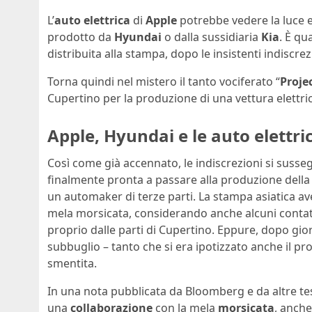
L’
auto elettrica
di
Apple
potrebbe vedere la luce e
prodotto da
Hyundai
o dalla sussidiaria
Kia
. È q
distribuita alla stampa, dopo le insistenti indiscre
Torna quindi nel mistero il tanto vociferato “
Proje
Cupertino per la produzione di una vettura elett
Apple, Hyundai e le auto elettri
Così come già accennato, le indiscrezioni si suss
finalmente pronta a passare alla produzione della 
un automaker di terze parti. La stampa asiatica ave
mela morsicata, considerando anche alcuni contatt
proprio dalle parti di Cupertino. Eppure, dopo gior
subbuglio – tanto che si era ipotizzato anche il pro
smentita.
In una nota pubblicata da Bloomberg e da altre te
una
collaborazione
con la mela
morsicata
, anche