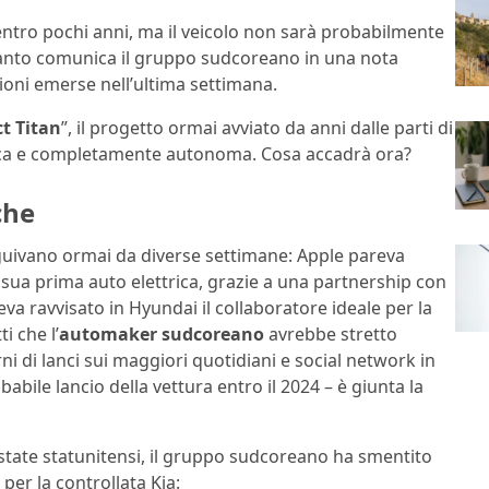
ntro pochi anni, ma il veicolo non sarà probabilmente
uanto comunica il gruppo sudcoreano in una nota
zioni emerse nell’ultima settimana.
ct Titan
”, il progetto ormai avviato da anni dalle parti di
rica e completamente autonoma. Cosa accadrà ora?
che
eguivano ormai da diverse settimane: Apple pareva
sua prima auto elettrica, grazie a una partnership con
va ravvisato in Hyundai il collaboratore ideale per la
i che l’
automaker sudcoreano
avrebbe stretto
ni di lanci sui maggiori quotidiani e social network in
babile lancio della vettura entro il 2024 – è giunta la
state statunitensi, il gruppo sudcoreano ha smentito
 per la controllata Kia: