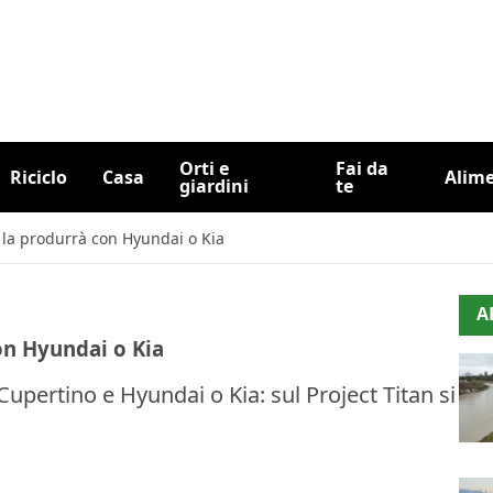
Orti e
Fai da
Riciclo
Casa
Alim
giardini
te
 la produrrà con Hyundai o Kia
A
on Hyundai o Kia
Cupertino e Hyundai o Kia: sul Project Titan si