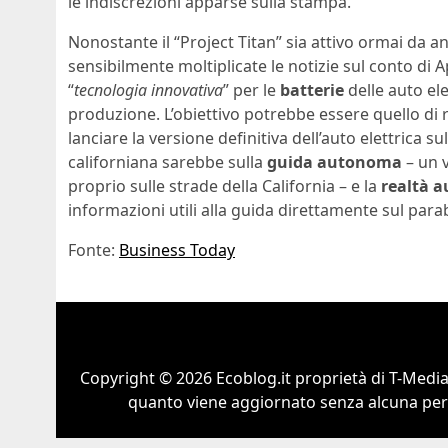
le indiscrezioni apparse sulla stampa.
Nonostante il “Project Titan” sia attivo ormai da a
sensibilmente moltiplicate le notizie sul conto di 
“
tecnologia innovativa
” per le
batterie
delle auto ele
produzione. L’obiettivo potrebbe essere quello di re
lanciare la versione definitiva dell’auto elettrica s
californiana sarebbe sulla
guida autonoma
– un 
proprio sulle strade della California – e la
realtà 
informazioni utili alla guida direttamente sul para
Fonte:
Business Today
Copyright © 2026 Ecoblog.it proprietà di T-Mediah
quanto viene aggiornato senza alcuna perio