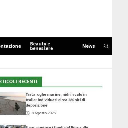
Beauty e
entazione
News
benessere
RTICOLI RECENTI
Tartarughe marine, nidi in calo in
Italia: individuati circa 280 siti di
deposizione
8 Agosto 2026
Urso: puntare i fondi del Pnrr sulle