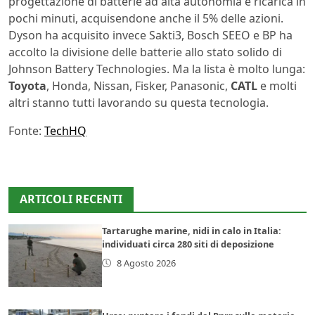
progettazione di batterie ad alta autonomia e ricarica in
pochi minuti, acquisendone anche il 5% delle azioni.
Dyson ha acquisito invece Sakti3, Bosch SEEO e BP ha
accolto la divisione delle batterie allo stato solido di
Johnson Battery Technologies. Ma la lista è molto lunga:
Toyota
, Honda, Nissan, Fisker, Panasonic,
CATL
e molti
altri stanno tutti lavorando su questa tecnologia.
Fonte:
TechHQ
ARTICOLI RECENTI
Tartarughe marine, nidi in calo in Italia:
individuati circa 280 siti di deposizione
8 Agosto 2026