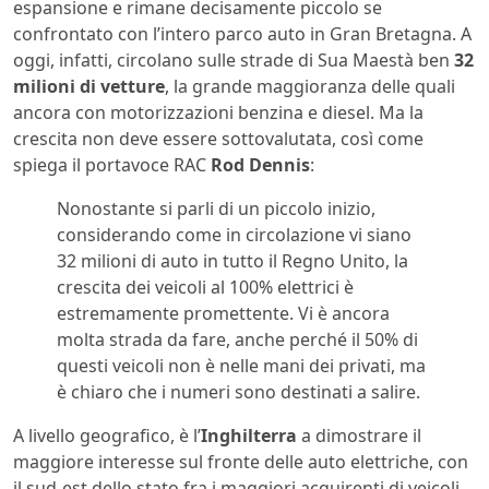
espansione e rimane decisamente piccolo se
confrontato con l’intero parco auto in Gran Bretagna. A
oggi, infatti, circolano sulle strade di Sua Maestà ben
32
milioni di vetture
, la grande maggioranza delle quali
ancora con motorizzazioni benzina e diesel. Ma la
crescita non deve essere sottovalutata, così come
spiega il portavoce RAC
Rod Dennis
:
Nonostante si parli di un piccolo inizio,
considerando come in circolazione vi siano
32 milioni di auto in tutto il Regno Unito, la
crescita dei veicoli al 100% elettrici è
estremamente promettente. Vi è ancora
molta strada da fare, anche perché il 50% di
questi veicoli non è nelle mani dei privati, ma
è chiaro che i numeri sono destinati a salire.
A livello geografico, è l’
Inghilterra
a dimostrare il
maggiore interesse sul fronte delle auto elettriche, con
il sud-est dello stato fra i maggiori acquirenti di veicoli