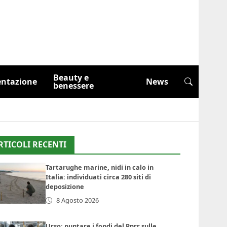
Beauty e
entazione
News
benessere
RTICOLI RECENTI
Tartarughe marine, nidi in calo in
Italia: individuati circa 280 siti di
deposizione
8 Agosto 2026
Urso: puntare i fondi del Pnrr sulle