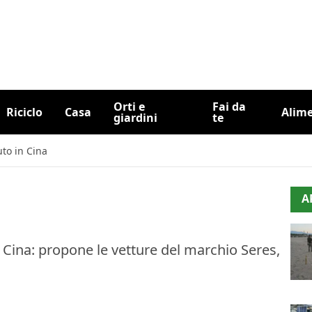
Orti e
Fai da
Riciclo
Casa
Alim
giardini
te
to in Cina
A
n Cina: propone le vetture del marchio Seres,