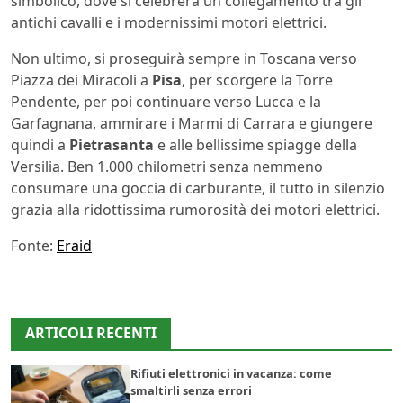
simbolico, dove si celebrerà un collegamento tra gli
antichi cavalli e i modernissimi motori elettrici.
Non ultimo, si proseguirà sempre in Toscana verso
Piazza dei Miracoli a
Pisa
, per scorgere la Torre
Pendente, per poi continuare verso Lucca e la
Garfagnana, ammirare i Marmi di Carrara e giungere
quindi a
Pietrasanta
e alle bellissime spiagge della
Versilia. Ben 1.000 chilometri senza nemmeno
consumare una goccia di carburante, il tutto in silenzio
grazia alla ridottissima rumorosità dei motori elettrici.
Fonte:
Eraid
ARTICOLI RECENTI
Rifiuti elettronici in vacanza: come
smaltirli senza errori