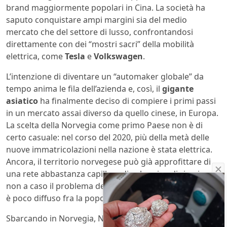
brand maggiormente popolari in Cina. La società ha
saputo conquistare ampi margini sia del medio
mercato che del settore di lusso, confrontandosi
direttamente con dei “mostri sacri” della mobilità
elettrica, come
Tesla
e
Volkswagen
.
L’intenzione di diventare un “automaker globale” da
tempo anima le fila dell’azienda e, così, il
gigante
asiatico
ha finalmente deciso di compiere i primi passi
in un mercato assai diverso da quello cinese, in Europa.
La scelta della Norvegia come primo Paese non è di
certo casuale: nel corso del 2020, più della metà delle
nuove immatricolazioni nella nazione è stata elettrica.
Ancora, il territorio norvegese può già approfittare di
una rete abbastanza capillare di colonnine di ricarica,
non a caso il problema della cosiddetta “range anxiety”
è poco diffuso fra la popolazione locale.
Sbarcando in Norvegia, NIO potrà inoltre approfittare