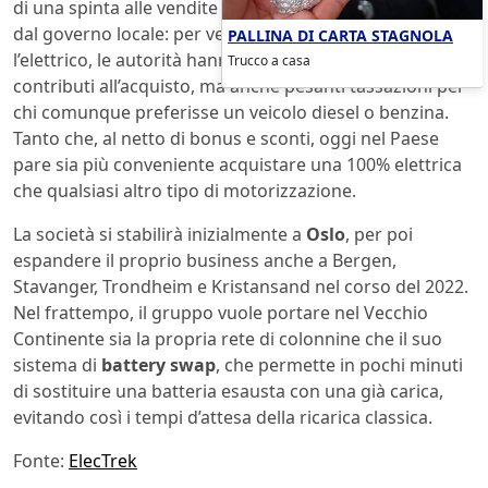
di una spinta alle vendite dovuta agli
incentivi
previsti
dal governo locale: per velocizzare la transizione verso
PALLINA DI CARTA STAGNOLA
l’elettrico, le autorità hanno previsto non solo dei
Trucco a casa
contributi all’acquisto, ma anche pesanti tassazioni per
chi comunque preferisse un veicolo diesel o benzina.
Tanto che, al netto di bonus e sconti, oggi nel Paese
pare sia più conveniente acquistare una 100% elettrica
che qualsiasi altro tipo di motorizzazione.
La società si stabilirà inizialmente a
Oslo
, per poi
espandere il proprio business anche a Bergen,
Stavanger, Trondheim e Kristansand nel corso del 2022.
Nel frattempo, il gruppo vuole portare nel Vecchio
Continente sia la propria rete di colonnine che il suo
sistema di
battery swap
, che permette in pochi minuti
di sostituire una batteria esausta con una già carica,
evitando così i tempi d’attesa della ricarica classica.
Fonte:
ElecTrek