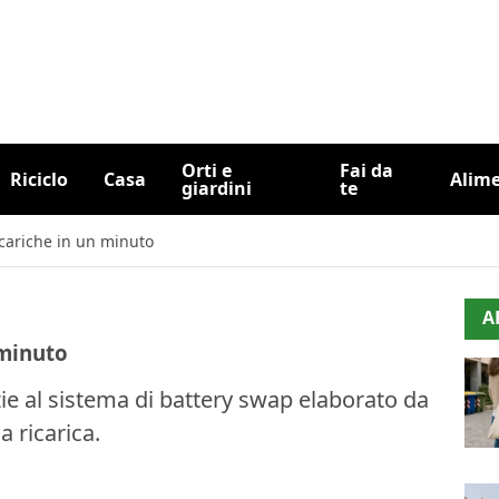
Orti e
Fai da
Riciclo
Casa
Alim
giardini
te
 cariche in un minuto
A
 minuto
zie al sistema di battery swap elaborato da
a ricarica.