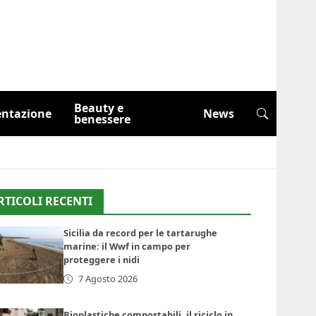
Beauty e
entazione
News
benessere
RTICOLI RECENTI
Sicilia da record per le tartarughe
marine: il Wwf in campo per
proteggere i nidi
7 Agosto 2026
Bioplastiche compostabili, il riciclo in