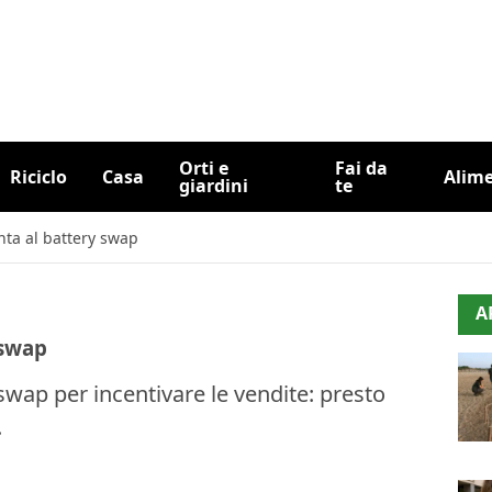
Orti e
Fai da
Riciclo
Casa
Alim
giardini
te
unta al battery swap
A
 swap
 swap per incentivare le vendite: presto
.