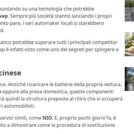
 puntando su una tecnologia che potrebbe
wap
. Sempre più società stanno lanciando i propri
uanto pare, i vari automaker locali si starebbero
d.
iatico potrebbe superare tutti i principali competitor
wap è infatti visto come uno dei segreti per spingere a
 cinese
e. Anziché ricaricare le batterie della propria vettura,
e
oppure alla presa domestica, queste componenti
rà quindi la struttura preposta al ritiro che si occuperà
ri automobilisti.
ervizi simili, come
NIO
. E, proprio pochi giorni fa, è
onto a dimostrare come la procedura di sostituzione