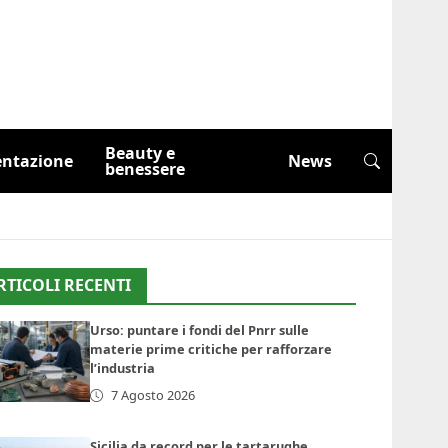
Beauty e
entazione
News
benessere
RTICOLI RECENTI
Urso: puntare i fondi del Pnrr sulle
materie prime critiche per rafforzare
l’industria
7 Agosto 2026
Sicilia da record per le tartarughe