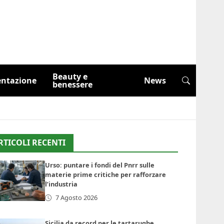
Beauty e
entazione
News
benessere
RTICOLI RECENTI
Urso: puntare i fondi del Pnrr sulle
materie prime critiche per rafforzare
l’industria
7 Agosto 2026
Sicilia da record per le tartarughe