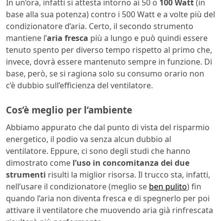
In un’ora, infatti si attesta intorno ai 50 o
100 Watt
(in
base alla sua potenza) contro i 500 Watt e a volte più del
condizionatore d’aria. Certo, il secondo strumento
mantiene l’
aria fresca
più a lungo e può quindi essere
tenuto spento per diverso tempo rispetto al primo che,
invece, dovrà essere mantenuto sempre in funzione. Di
base, però, se si ragiona solo su consumo orario non
c’è dubbio sull’efficienza del ventilatore.
Cos’è meglio per l’ambiente
Abbiamo appurato che dal punto di vista del risparmio
energetico, il podio va senza alcun dubbio al
ventilatore. Eppure, ci sono degli studi che hanno
dimostrato come
l’uso in concomitanza dei due
strumenti
risulti la miglior risorsa. Il trucco sta, infatti,
nell’usare il condizionatore (meglio se
ben pulito
) fin
quando l’aria non diventa fresca e di spegnerlo per poi
attivare il ventilatore che muovendo aria già rinfrescata