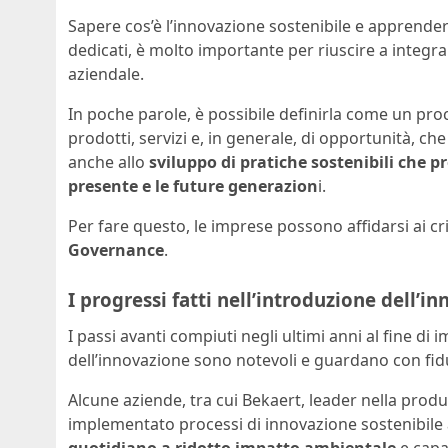
Sapere cos’è l’innovazione sostenibile e apprende
dedicati, è molto importante per riuscire a integra
aziendale.
In poche parole, è possibile definirla come un proc
prodotti, servizi e, in generale, di opportunità, 
anche allo
sviluppo di pratiche sostenibili che p
presente e le future generazion
i.
Per fare questo, le imprese possono affidarsi ai cr
Governance
.
I progressi fatti nell’introduzione dell’
I passi avanti compiuti negli ultimi anni al fine d
dell’innovazione sono notevoli e guardano con fidu
Alcune aziende, tra cui Bekaert, leader nella produz
implementato processi di innovazione sostenibile a 
quotidiano a ridotto impatto ambientale
e capa