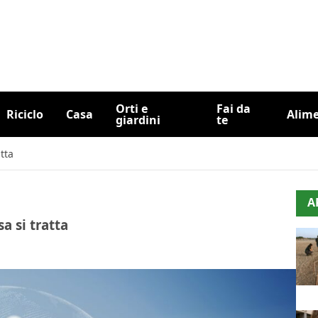
Orti e
Fai da
Riciclo
Casa
Alim
giardini
te
tta
A
a si tratta