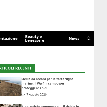
Beauty e
entazione
News
benessere
RTICOLI RECENTI
Sicilia da record per le tartarughe
marine: il Wwf in campo per
proteggere i nidi
7 Agosto 2026
Bioplastiche compostabili, il riciclo in