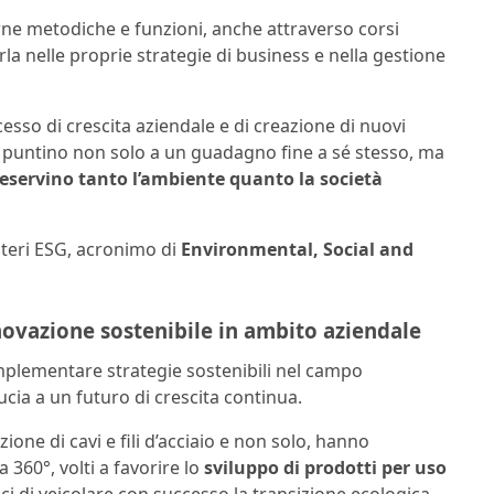
rne metodiche e funzioni, anche attraverso corsi
rla nelle proprie strategie di business e nella gestione
esso di crescita aziendale e di creazione di nuovi
che puntino non solo a un guadagno fine a sé stesso, ma
reservino tanto l’ambiente quanto la società
iteri ESG, acronimo di
Environmental, Social and
innovazione sostenibile in ambito aziendale
i implementare strategie sostenibili nel campo
cia a un futuro di crescita continua.
ione di cavi e fili d’acciaio e non solo, hanno
360°, volti a favorire lo
sviluppo di prodotti per uso
ci di veicolare con successo la transizione ecologica.